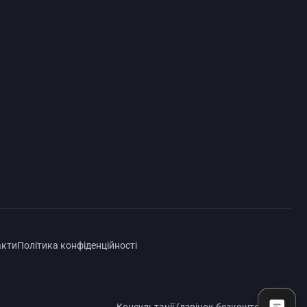
акти
Політика конфіденційності
Консультації (дзвінок безкоштовно):