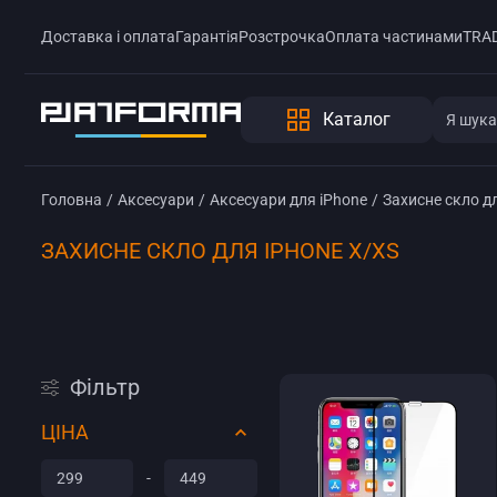
Доставка і оплата
Гарантія
Розстрочка
Оплата частинами
TRAD
Каталог
Головна
/
Аксесуари
/
Аксесуари для iPhone
/
Захисне скло д
ЗАХИСНЕ СКЛО ДЛЯ IPHONE X/XS
Фільтр
ЦІНА
-