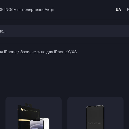
UA
E IN
Обмін і повернення
Акції
ля iPhone
/
Захисне скло для iPhone X/XS