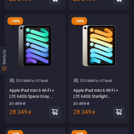
-10%
-10%
Фильтр
Оставить отзыв
Оставить отзыв
Apple iPad mini 6 Wi-Fi +
Apple iPad mini 6 Wi-Fi +
LTE 64Gb Space Gray
LTE 64Gb Starlight
(MK893)
(MK8C3)
31 499 ₴
31 499 ₴
28 349
28 349
₴
₴