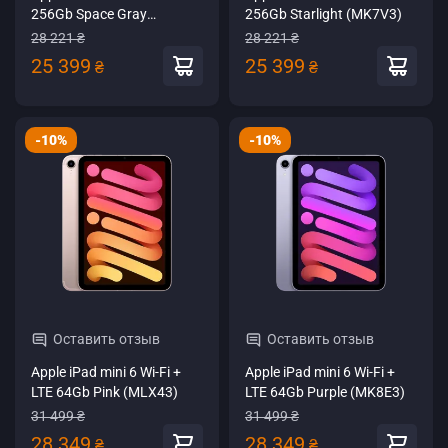
256Gb Space Gray
256Gb Starlight (MK7V3)
(MK7T3)
28 221 ₴
28 221 ₴
25 399
25 399
₴
₴
-10%
-10%
Оставить отзыв
Оставить отзыв
Apple iPad mini 6 Wi-Fi +
Apple iPad mini 6 Wi-Fi +
LTE 64Gb Pink (MLX43)
LTE 64Gb Purple (MK8E3)
31 499 ₴
31 499 ₴
28 349
28 349
₴
₴