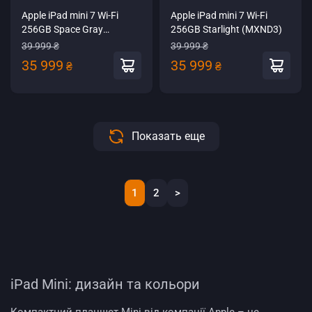
Apple iPad mini 7 Wi-Fi
Apple iPad mini 7 Wi-Fi
256GB Space Gray
256GB Starlight (MXND3)
(MXNA3)
39 999 ₴
39 999 ₴
35 999
35 999
₴
₴
Показать еще
1
2
>
iPad Mini
: дизайн та кольори