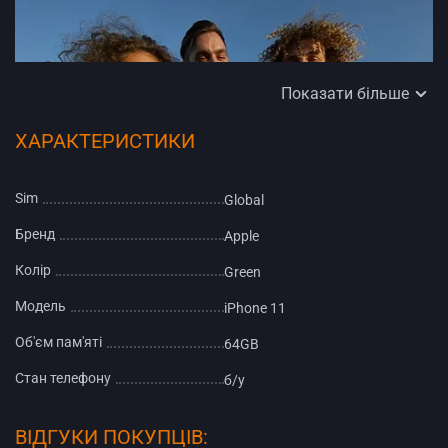
Показати більше
ХАРАКТЕРИСТИКИ
Sim
Global
Бренд
Apple
Колір
Green
Модель
iPhone 11
Об'єм пам'яті
64GB
Надширококутна камера (13 мм). Кут огляду 120° - область
зображення в чотири рази більша. Ширококутна камера (26
Стан телефону
б/у
мм). Підтримка Focus Pixels на всій матриці. При слабкому
освітленні об'єктив автоматично фокусується до трьох разів
швидше.
ВІДГУКИ ПОКУПЦІВ: