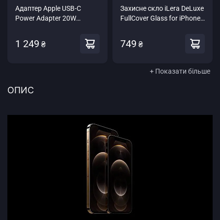
Адаптер Apple USB-C
Захисне скло iLera DeLuxe
Power Adapter 20W
FullCover Glass for iPhone
(MHJE3)
12/12 Pro
1 249
749
₴
₴
+ Показати більше
ОПИС