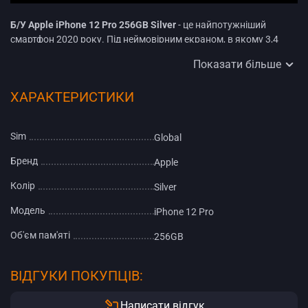
Б/У Apple iPhone 12 Pro 256GB Silver
- це найпотужніший
смартфон 2020 року. Під неймовірним екраном, в якому 3,4
мільйона пікселів з абсолютно новим надміцним покриттям
Показати більше
заховані найпередовіші технології, що роблять цей смартфон
потужнішим за комп'ютери та дають йому змогу знімати
ХАРАКТЕРИСТИКИ
краще, ніж професійні камери. Apple iPhone 12 Pro - це нова ера,
нові суперможливості у вашій кишені.
Sim
Global
Корпус із нержавіючої сталі.
Бренд
Apple
Колір
Silver
Модель
iPhone 12 Pro
Об'єм пам'яті
256GB
ВІДГУКИ ПОКУПЦІВ:
Написати відгук